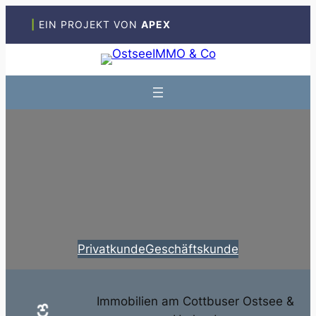
Zum
|
EIN PROJEKT VON
APEX
Inhalt
springen
Privatkunde
Geschäftskunde
Immobilien am Cottbuser Ostsee &