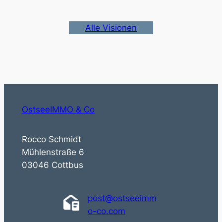
Alle Visionen
OstseeIMMO & Co
Rocco Schmidt
Mühlenstraße 6
03046 Cottbus
post@ostseeimm
o-co.com