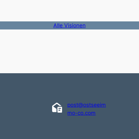
Alle Visionen
post@ostseeim
mo-co.com