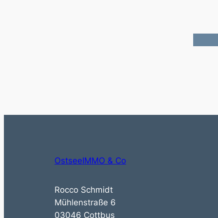
OstseeIMMO & Co
Rocco Schmidt
Mühlenstraße 6
03046 Cottbus