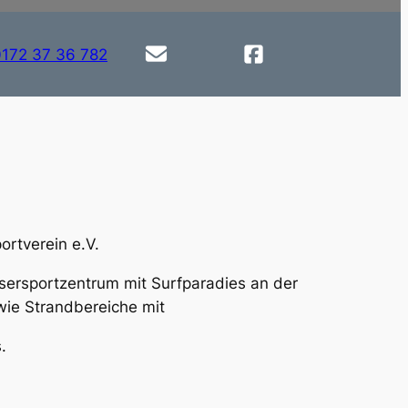
0172 37 36 782
rtverein e.V.
sersportzentrum mit Surfparadies an der
wie Strandbereiche mit
.