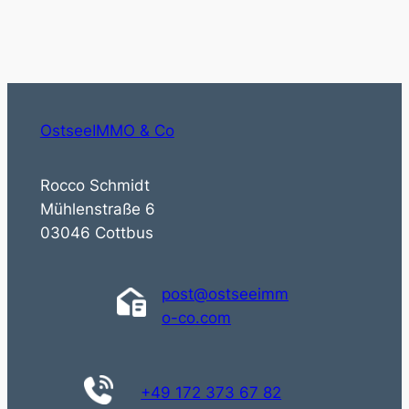
OstseeIMMO & Co
Rocco Schmidt
Mühlenstraße 6
03046 Cottbus
post@ostseeimm
o-co.com
+49 172 373 67 82