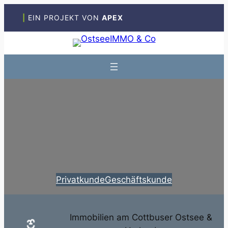
Zum
|
EIN PROJEKT VON
APEX
Inhalt
springen
Privatkunde
Geschäftskunde
Immobilien am Cottbuser Ostsee &