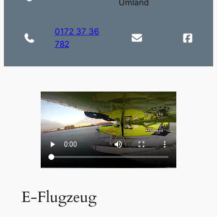
Umland
0172 37 36
782
E-Flugzeug